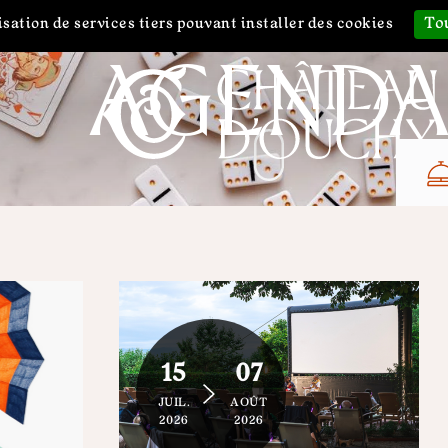
Tou
isation de services tiers pouvant installer des cookies
AGEND
15
07
JUIL.
AOÛT
2026
2026