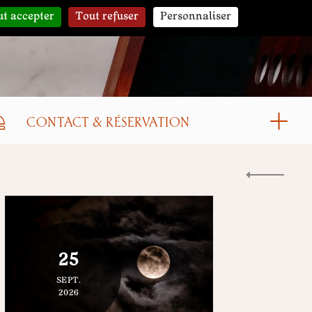
t accepter
Tout refuser
Personnaliser
A
CONTACT & RÉSERVATION
25
SEPT.
2026