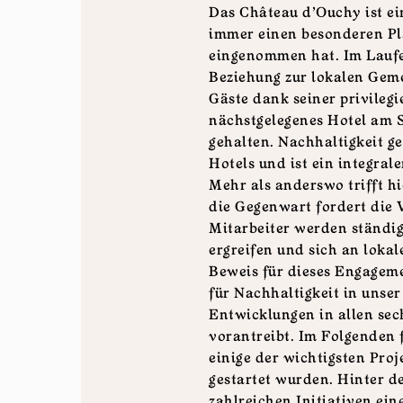
Das Château d'Ouchy ist ei
immer einen besonderen Pla
eingenommen hat. Im Laufe 
Beziehung zur lokalen Geme
Gäste dank seiner privileg
nächstgelegenes Hotel am S
gehalten. Nachhaltigkeit g
Hotels und ist ein integral
Mehr als anderswo trifft hi
die Gegenwart fordert die 
Mitarbeiter werden ständig 
ergreifen und sich an lokal
Beweis für dieses Engagem
für Nachhaltigkeit in uns
Entwicklungen in allen se
vorantreibt. Im Folgenden 
einige der wichtigsten Pro
gestartet wurden. Hinter d
zahlreichen Initiativen ein