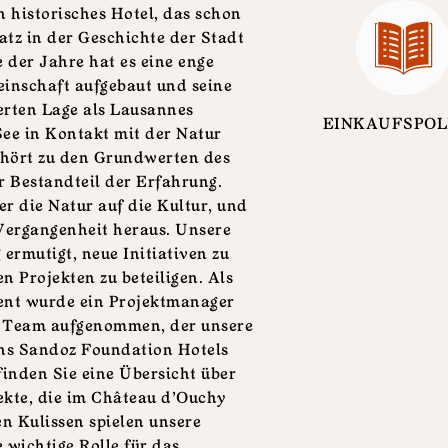
n historisches Hotel, das schon
tz in der Geschichte der Stadt
der Jahre hat es eine enge
inschaft aufgebaut und seine
ierten Lage als Lausannes
EINKAUFSPOL
ee in Kontakt mit der Natur
ehört zu den Grundwerten des
er Bestandteil der Erfahrung.
er die Natur auf die Kultur, und
Vergangenheit heraus. Unsere
ermutigt, neue Initiativen zu
en Projekten zu beteiligen. Als
ent wurde ein Projektmanager
er Team aufgenommen, der unsere
chs Sandoz Foundation Hotels
finden Sie eine Übersicht über
jekte, die im Château d'Ouchy
en Kulissen spielen unsere
e wichtige Rolle für das