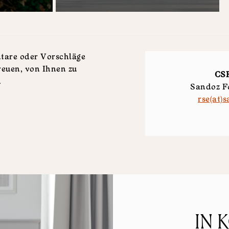
are oder Vorschläge
reuen, von Ihnen zu
CSR
.
Sandoz F
rse(at)
IN 