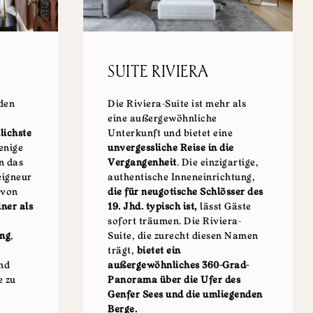
SUITE RIVIERA
 den
Die Riviera-Suite ist mehr als
eine außergewöhnliche
lichste
Unterkunft und bietet eine
enige
unvergessliche Reise in die
n das
Vergangenheit
. Die einzigartige,
eigneur
authentische Inneneinrichtung,
 von
die für neugotische Schlösser des
iner als
19. Jhd. typisch ist,
lässt Gäste
sofort träumen. Die Riviera-
ung
,
Suite, die zurecht diesen Namen
trägt,
bietet ein
nd
außergewöhnliches 360-Grad-
e zu
Panorama über die Ufer des
Genfer Sees und die umliegenden
Berge.