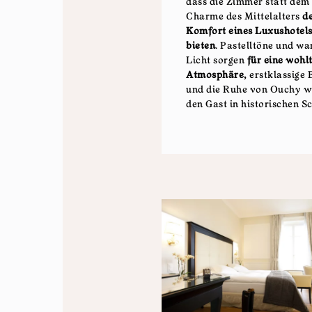
dass die Zimmer statt dem
Charme des Mittelalters
d
Komfort eines Luxushotel
bieten
. Pastelltöne und w
Licht sorgen
für eine wohl
Atmosphäre,
erstklassige 
und die Ruhe von Ouchy w
den Gast in historischen Sc