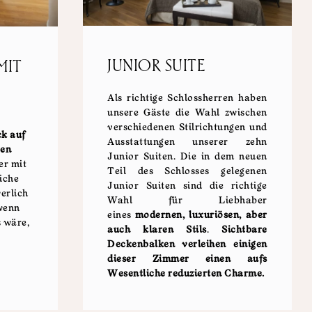
JUNIOR SUITE
MIT
Als richtige Schlossherren haben
unsere Gäste die Wahl zwischen
verschiedenen Stilrichtungen und
ck auf
Ausstattungen unserer zehn
pen
Junior Suiten. Die in dem neuen
r mit
Teil des Schlosses gelegenen
iche
Junior Suiten sind die richtige
erlich
Wahl für Liebhaber
wenn
eines
modernen, luxuriösen, aber
s wäre,
auch klaren Stils
.
Sichtbare
Deckenbalken verleihen einigen
dieser Zimmer einen aufs
Wesentliche reduzierten Charme.