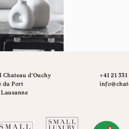
l Chateau d'Ouchy
+41 21 331
e du Port
info@chat
 Lausanne