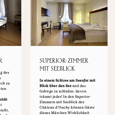
SUPERIOR-ZIMMER
R
MIT SEEBLICK
g des
n
In einem Schloss am Seeufer mit
och zu
Blick über den See
und das
eten
Gebirge zu schlafen: davon
träumt jeder! In den Superior-
ität
Zimmern mit Seeblick des
t
Château d’Ouchy können Gäste
tellt,
dieses Märchen Wirklichkeit