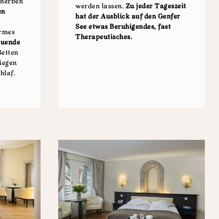
 herben
werden lassen.
Zu jeder Tageszeit
en
hat der Ausblick auf den Genfer
s
See etwas Beruhigendes, fast
armes
Therapeutisches.
tuende
Betten
iegen
hlaf.