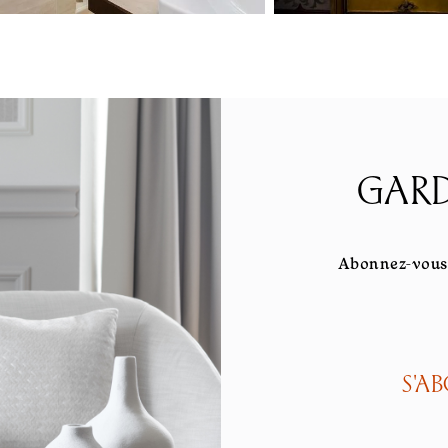
GARD
Abonnez-vous 
S'A