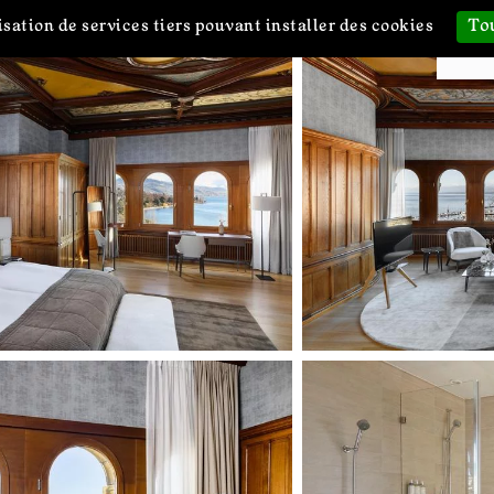
Tou
isation de services tiers pouvant installer des cookies
erie Suite R